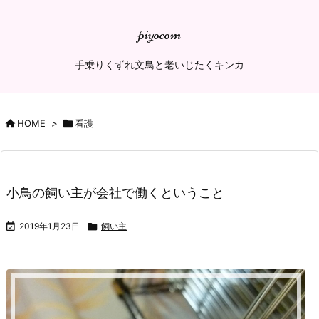
piyocom
手乗りくずれ文鳥と老いじたくキンカ

HOME
>

看護
小鳥の飼い主が会社で働くということ

2019年1月23日

飼い主