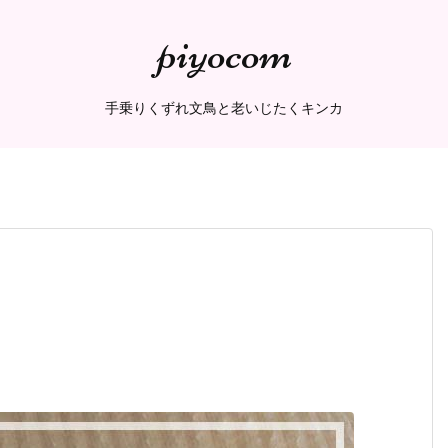
piyocom
手乗りくずれ文鳥と老いじたくキンカ