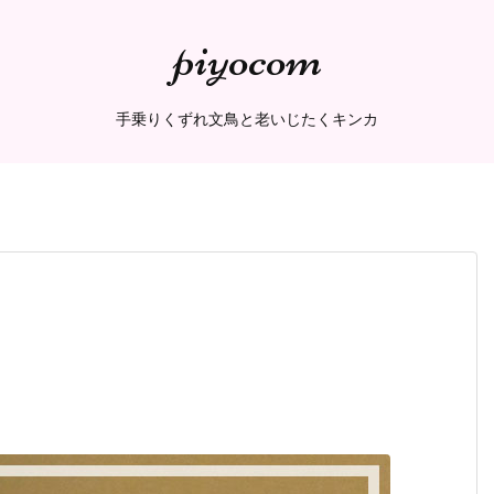
piyocom
手乗りくずれ文鳥と老いじたくキンカ