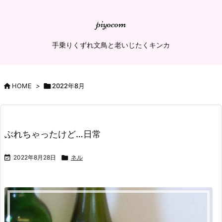
piyocom
手乗りくずれ文鳥と老いじたくキンカ

HOME
>

2022年8月
ぶれちゃったけど…日常

2022年8月28日

ネル