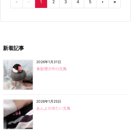
«
‹
1
2
3
4
5
›
»
新着記事
2026年1月31日
食欲増大中の文鳥
2026年1月25日
あんよの冷たい文鳥