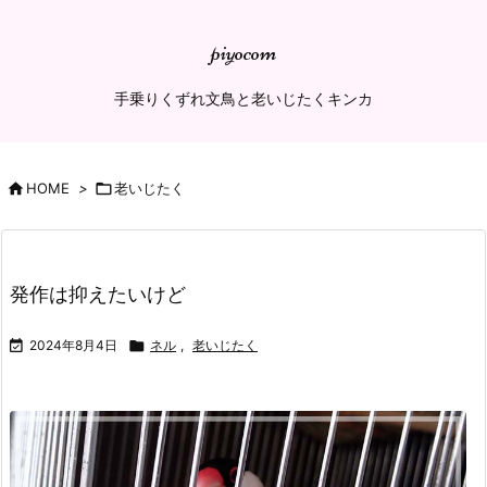
piyocom
手乗りくずれ文鳥と老いじたくキンカ

HOME
>

老いじたく
発作は抑えたいけど

2024年8月4日

ネル
,
老いじたく