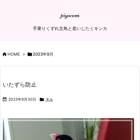
piyocom
手乗りくずれ文鳥と老いじたくキンカ

HOME
>

2023年9月
いたずら防止

2023年9月30日

ネル