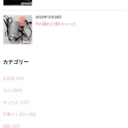
2025年12月28日
年の暮れに壊れちゃった
カテゴリー
お世話
(54)
ネル
(368)
モノたん
(137)
手乗りくずれ
(49)
病院
(23)