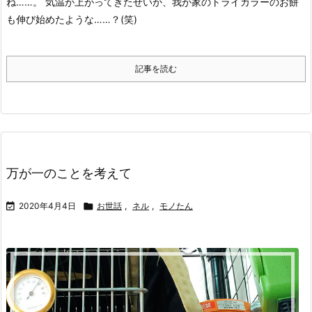
ね……。
気温が上がってきたせいか、我が家のトライカラーのお餅
も伸び始めたような……？(笑)
記事を読む
万が一のことを考えて

2020年4月4日

お世話
,
ネル
,
モノたん