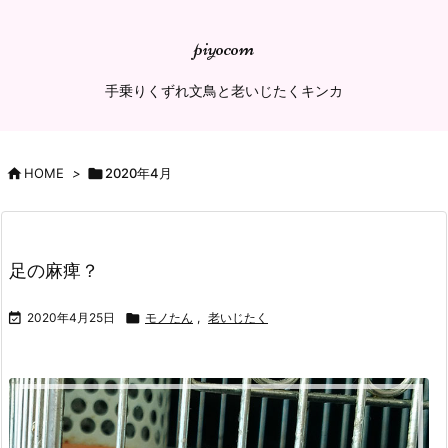
piyocom
手乗りくずれ文鳥と老いじたくキンカ

HOME
>

2020年4月
足の麻痺？

2020年4月25日

モノたん
,
老いじたく