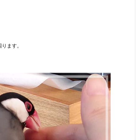
。
困ります。