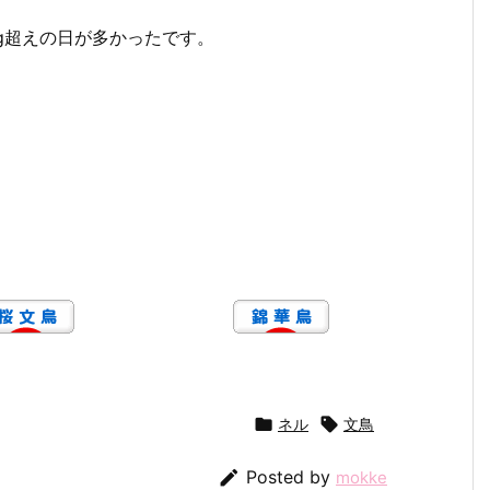
g超えの日が多かったです。

ネル

文鳥

Posted by
mokke