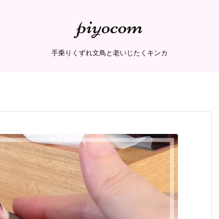
piyocom
手乗りくずれ文鳥と老いじたくキンカ