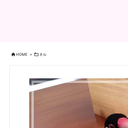

HOME
>

ネル