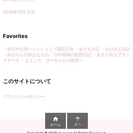
2018年10月
(13)
Favorites
・自己中心的ペットショップ開店計画
・おうち日記
・ちぴさん日記
・みかりんの好きなもの
・CHYARAの徒然日記
・きまぐれなブラッ
クチーク
・ようこそ、ぴーちゃんの世界へ
このサイトについて
プライバシーポリシー


上へ
ホーム