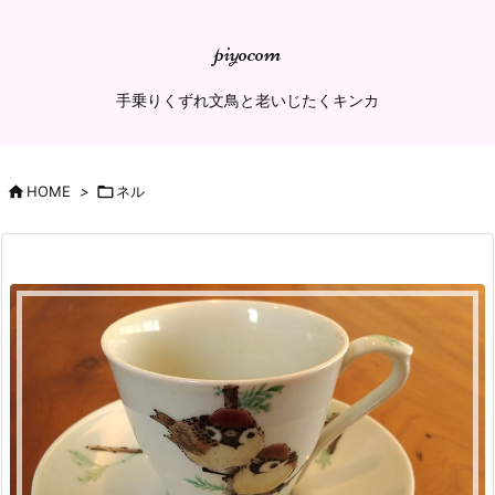
piyocom
手乗りくずれ文鳥と老いじたくキンカ

HOME
>

ネル