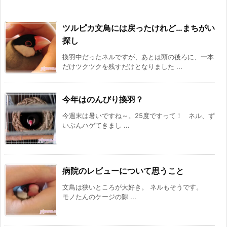
ツルピカ文鳥には戻ったけれど…まちがい
探し
換羽中だったネルですが、あとは頭の後ろに、一本
だけツクツクを残すだけとなりました ...
今年はのんびり換羽？
今週末は暑いですね～。25度ですって！ ネル、ず
いぶんハゲてきまし ...
病院のレビューについて思うこと
文鳥は狭いところが大好き。 ネルもそうです。
モノたんのケージの隙 ...