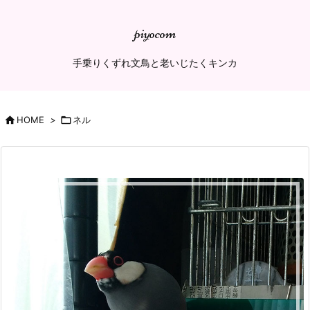
piyocom
手乗りくずれ文鳥と老いじたくキンカ

HOME
>

ネル