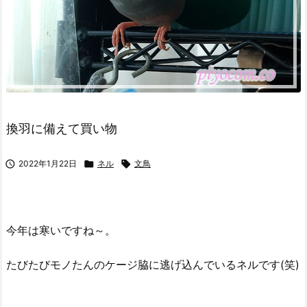
換羽に備えて買い物

2022年1月22日

ネル

文鳥
今年は寒いですね～。
たびたびモノたんのケージ脇に逃げ込んでいるネルです(笑)