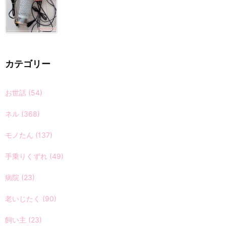
カテゴリー
お世話
(54)
ネル
(368)
モノたん
(137)
手乗りくずれ
(49)
病院
(23)
老いじたく
(90)
飼い主
(23)