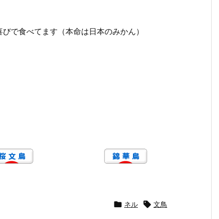
喜びで食べてます（本命は日本のみかん）

ネル

文鳥