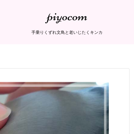
piyocom
手乗りくずれ文鳥と老いじたくキンカ