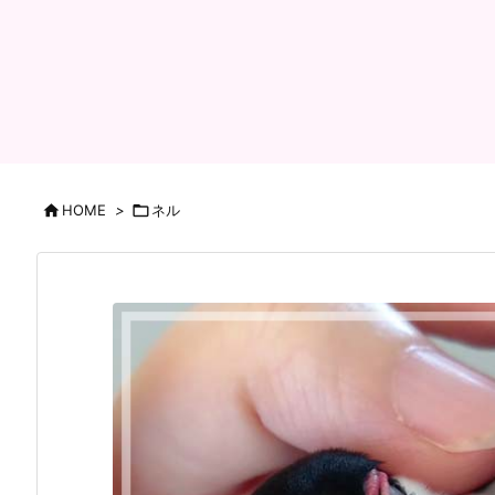

HOME
>

ネル