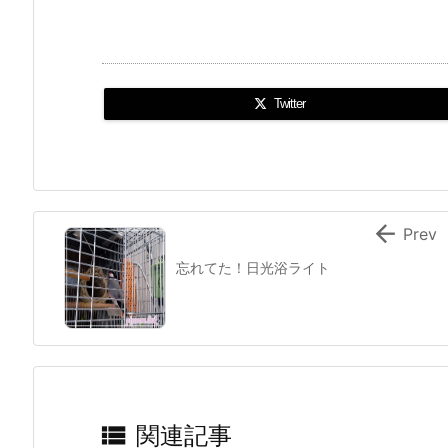
Twitter

Prev
忘れてた！日光浴ライト

関連記事