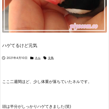
ハゲてるけど元気

2021年4月10日

ネル

文鳥
ここ二週間ほど、少し体重が落ちていたネルです。
頭は半分がしっかりハゲてきました(笑)