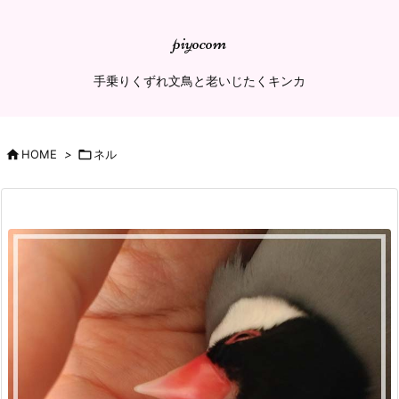
piyocom
手乗りくずれ文鳥と老いじたくキンカ

HOME
>

ネル