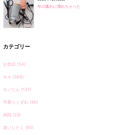
年の暮れに壊れちゃった
カテゴリー
お世話
(54)
ネル
(368)
モノたん
(137)
手乗りくずれ
(49)
病院
(23)
老いじたく
(90)