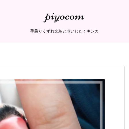
piyocom
手乗りくずれ文鳥と老いじたくキンカ