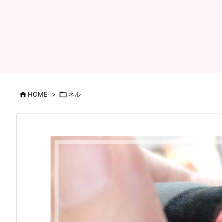

HOME
>

ネル