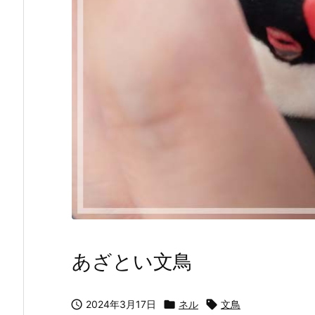
あざとい文鳥

2024年3月17日

ネル

文鳥