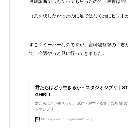
健康診断で爪も切ってもらったので、最近は飼
（爪を映したかったのに足ではなく顔にピント
すごくミーハーなのですが、宮崎駿監督の「君
で、今週やっと見に行ってきました。
君たちはどう生きるか - スタジオジブリ｜ST
GHIBLI
君たちはどう生きるか。 原作・脚本・監督：宮﨑 駿 
ジオジブリ ...
https://www.ghibli.jp/info/013702/