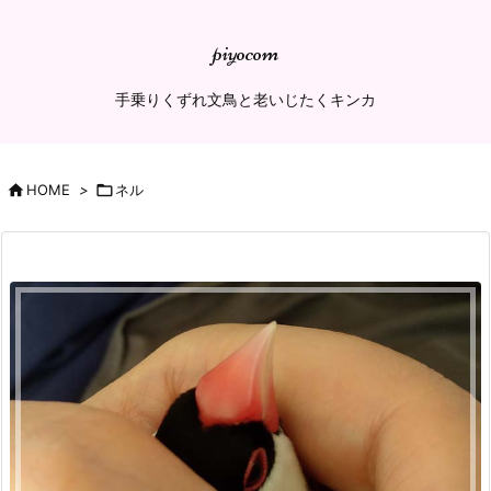
piyocom
手乗りくずれ文鳥と老いじたくキンカ

HOME
>

ネル