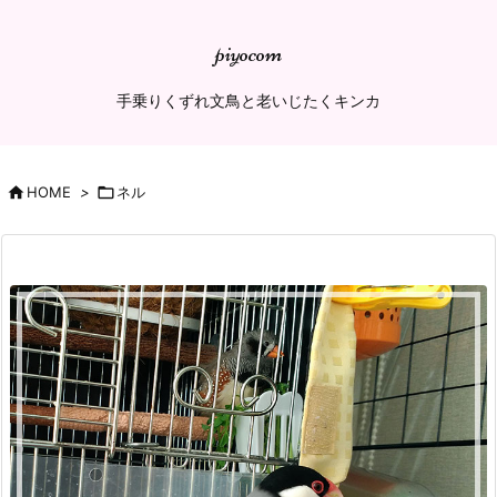
piyocom
手乗りくずれ文鳥と老いじたくキンカ

HOME
>

ネル