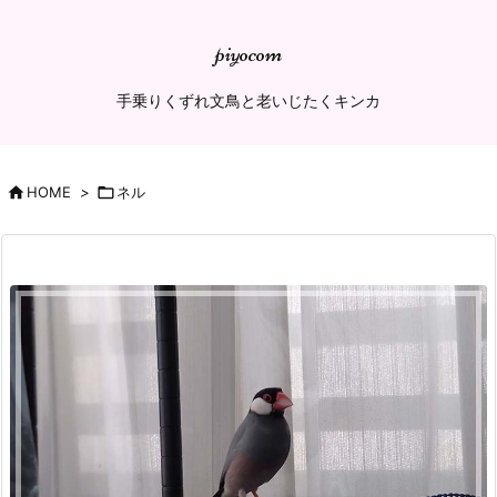
piyocom
手乗りくずれ文鳥と老いじたくキンカ

HOME
>

ネル