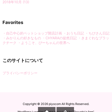
2018年10月
(13)
Favorites
・自己中心的ペットショップ開店計画
・おうち日記
・ちぴさん日記
・みかりんの好きなもの
・CHYARAの徒然日記
・きまぐれなブラッ
クチーク
・ようこそ、ぴーちゃんの世界へ
このサイトについて
プライバシーポリシー
Copyright ©
2026
piyocom
All Rights Reserved.

WordPress Luxeritas Theme is provided by "
Thought is free
".