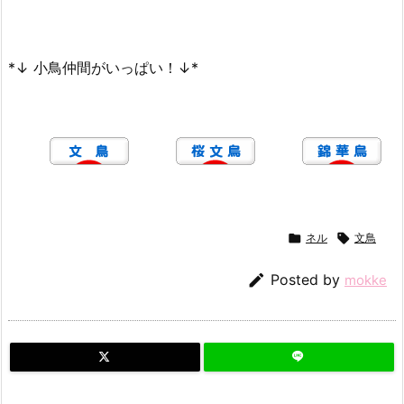
*↓ 小鳥仲間がいっぱい！↓*

ネル

文鳥

Posted by
mokke