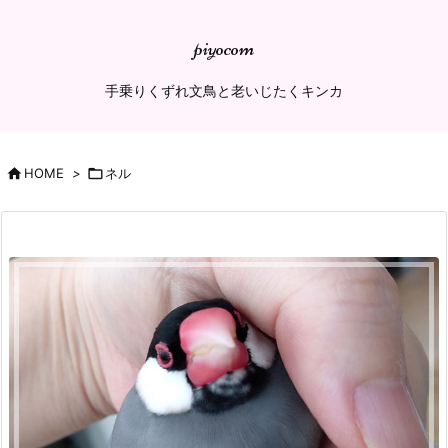
piyocom
手乗りくずれ文鳥と老いじたくキンカ

HOME
>

ネル