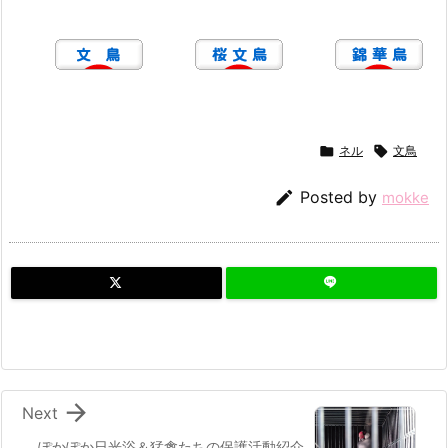

ネル

文鳥

Posted by
mokke

Next
ぽかぽか日光浴＆猛禽たちの保護活動紹介