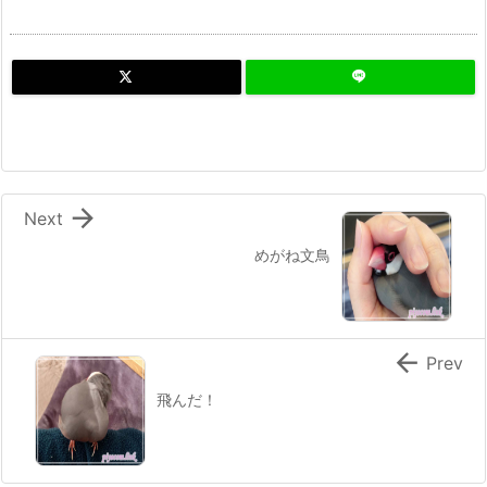

Next
めがね文鳥

Prev
飛んだ！