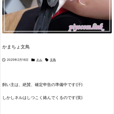
かまちょ文鳥

2025年2月16日

ネル

文鳥
飼い主は、絶賛、確定申告の準備中です(汗)
しかしネルはしつこく絡んでくるのです(笑)