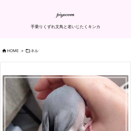
piyocom
手乗りくずれ文鳥と老いじたくキンカ

HOME
>

ネル