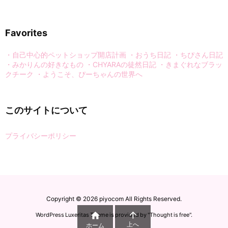
Favorites
・自己中心的ペットショップ開店計画
・おうち日記
・ちぴさん日記
・みかりんの好きなもの
・CHYARAの徒然日記
・きまぐれなブラッ
クチーク
・ようこそ、ぴーちゃんの世界へ
このサイトについて
プライバシーポリシー
Copyright ©
2026
piyocom
All Rights Reserved.


WordPress Luxeritas Theme is provided by "
Thought is free
".
上へ
ホーム