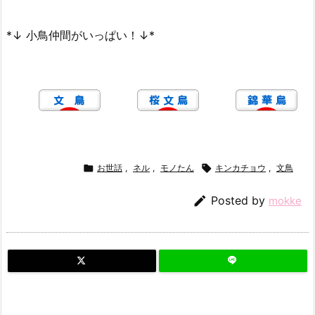
*↓ 小鳥仲間がいっぱい！↓*

お世話
,
ネル
,
モノたん

キンカチョウ
,
文鳥

Posted by
mokke