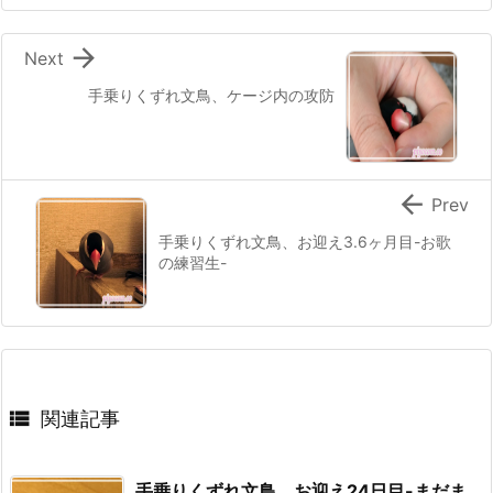

Next
手乗りくずれ文鳥、ケージ内の攻防

Prev
手乗りくずれ文鳥、お迎え3.6ヶ月目-お歌
の練習生-

関連記事
手乗りくずれ文鳥、お迎え24日目-まだま