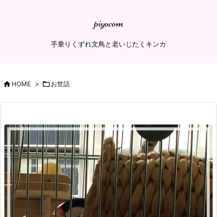
piyocom
手乗りくずれ文鳥と老いじたくキンカ

HOME
>

お世話