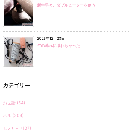
新年早々、ダブルヒーターを使う
2025年12月28日
年の暮れに壊れちゃった
カテゴリー
お世話
(54)
ネル
(368)
モノたん
(137)