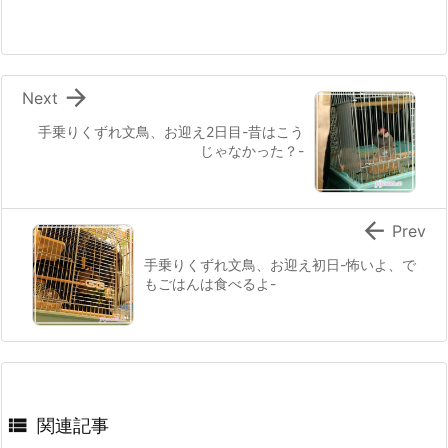

Next
手乗りくずれ文鳥、お迎え2日目-昔はこう
じゃなかった？-

Prev
手乗りくずれ文鳥、お迎え初日-怖いよ、で
もごはんは食べるよ-

関連記事