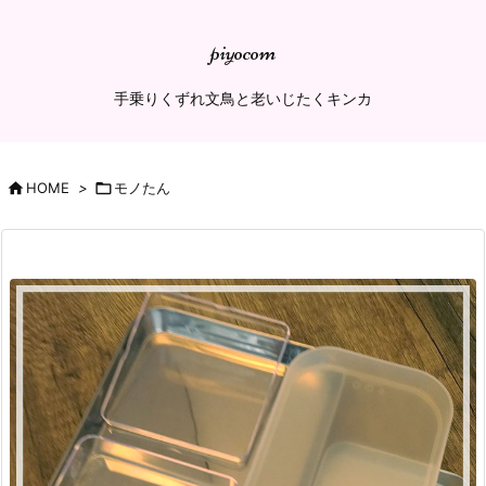
piyocom
手乗りくずれ文鳥と老いじたくキンカ

HOME
>

モノたん