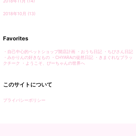
2018年11月
(14)
2018年10月
(13)
Favorites
・自己中心的ペットショップ開店計画
・おうち日記
・ちぴさん日記
・みかりんの好きなもの
・CHYARAの徒然日記
・きまぐれなブラッ
クチーク
・ようこそ、ぴーちゃんの世界へ
このサイトについて
プライバシーポリシー