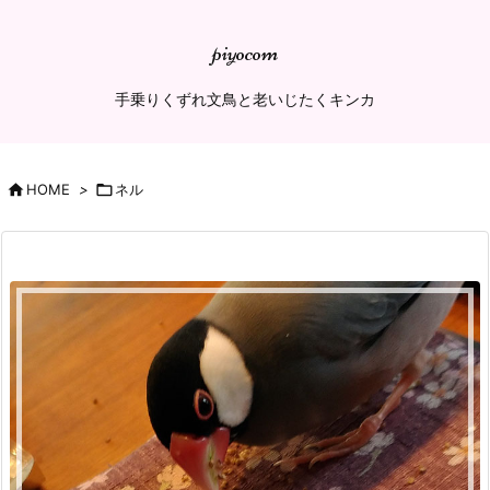
piyocom
手乗りくずれ文鳥と老いじたくキンカ

HOME
>

ネル