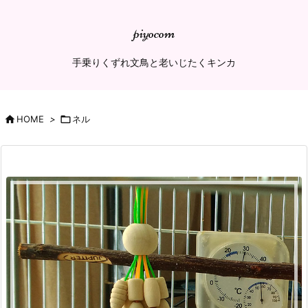
piyocom
手乗りくずれ文鳥と老いじたくキンカ

HOME
>

ネル