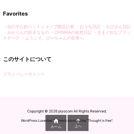
Favorites
・自己中心的ペットショップ開店計画
・おうち日記
・ちぴさん日記
・みかりんの好きなもの
・CHYARAの徒然日記
・きまぐれなブラッ
クチーク
・ようこそ、ぴーちゃんの世界へ
このサイトについて
プライバシーポリシー
Copyright ©
2026
piyocom
All Rights Reserved.


WordPress Luxeritas Theme is provided by "
Thought is free
".
上へ
ホーム