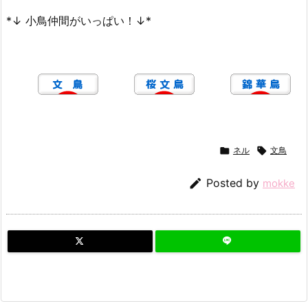
*↓ 小鳥仲間がいっぱい！↓*

ネル

文鳥

Posted by
mokke