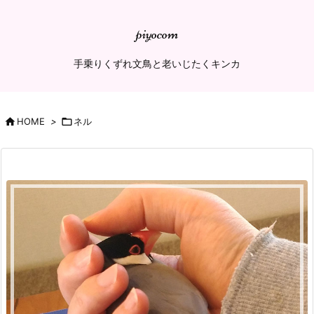
piyocom
手乗りくずれ文鳥と老いじたくキンカ

HOME
>

ネル