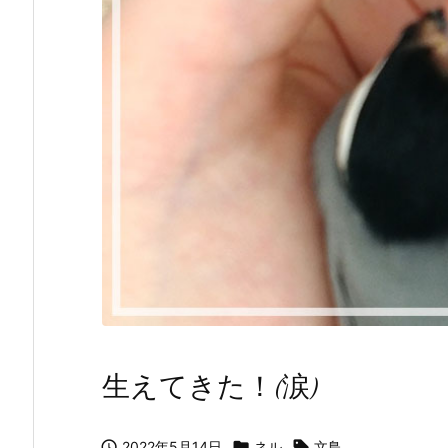
生えてきた！(涙)

2022年5月14日

ネル

文鳥