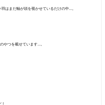
い羽はまだ軸が頭を覗かせているだけの中…。
）
ケのやつを載せています…。
。
だ！