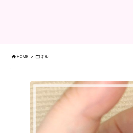

HOME
>

ネル