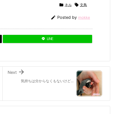

ネル

文鳥

Posted by
mokke
LINE

Next
気持ちは分からなくもないけど…