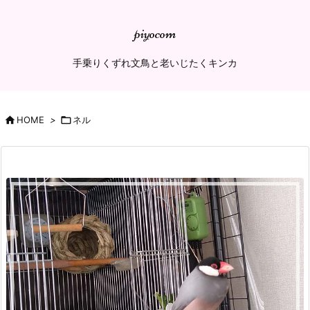
piyocom
手乗りくずれ文鳥と老いじたくキンカ

HOME
>

ネル