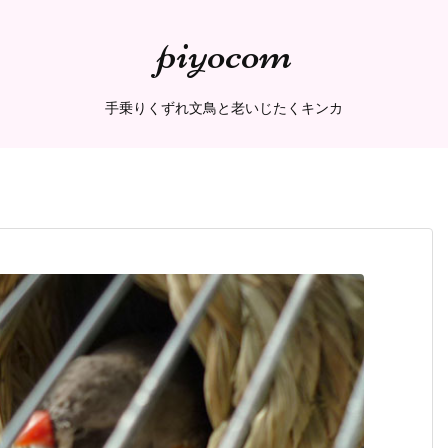
piyocom
手乗りくずれ文鳥と老いじたくキンカ