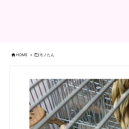

HOME
>

モノたん