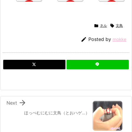

ネル

文鳥

Posted by
mokke

Next
ほっぺむにむに文鳥（とおハゲ…）