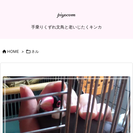
piyocom
手乗りくずれ文鳥と老いじたくキンカ

HOME
>

ネル