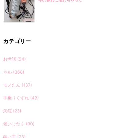
年の暮れに壊れちゃった
カテゴリー
お世話
(54)
ネル
(368)
モノたん
(137)
手乗りくずれ
(49)
病院
(23)
老いじたく
(90)
飼い主
(23)