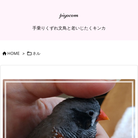
piyocom
手乗りくずれ文鳥と老いじたくキンカ

HOME
>

ネル