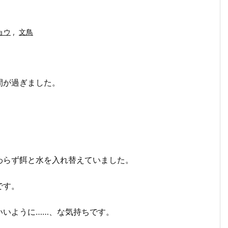
ョウ
,
文鳥
間が過ぎました。
わらず餌と水を入れ替えていました。
です。
いいように……、な気持ちです。