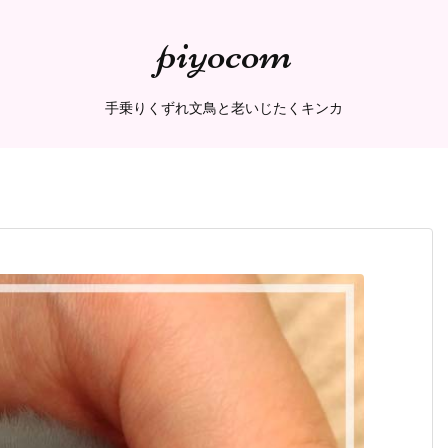
piyocom
手乗りくずれ文鳥と老いじたくキンカ