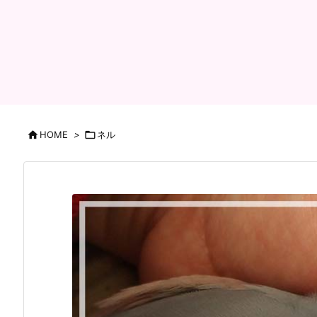

HOME
>

ネル