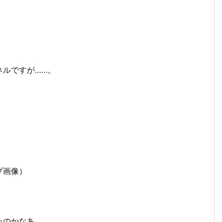
ネルですが……。
プ画像）
たのかなあ。