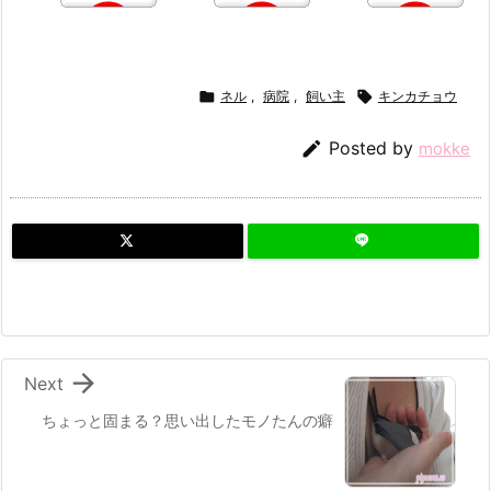

ネル
,
病院
,
飼い主

キンカチョウ

Posted by
mokke

Next
ちょっと固まる？思い出したモノたんの癖