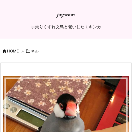
piyocom
手乗りくずれ文鳥と老いじたくキンカ

HOME
>

ネル