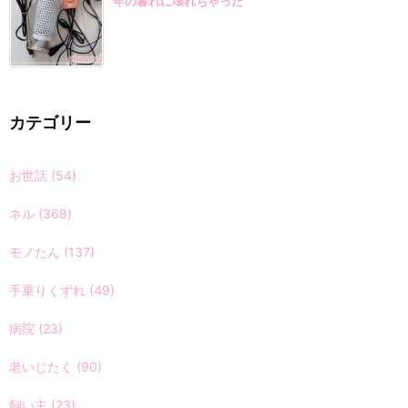
年の暮れに壊れちゃった
カテゴリー
お世話
(54)
ネル
(368)
モノたん
(137)
手乗りくずれ
(49)
病院
(23)
老いじたく
(90)
飼い主
(23)