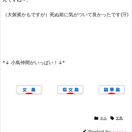
（大袈裟かもですが）死ぬ前に気がついて良かったです(汗)
*↓ 小鳥仲間がいっぱい！↓*

ネル

文鳥

Posted by
mokke