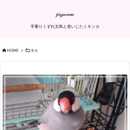
piyocom
手乗りくずれ文鳥と老いじたくキンカ

HOME
>

ネル