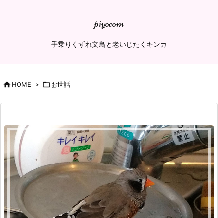
piyocom
手乗りくずれ文鳥と老いじたくキンカ

HOME
>

お世話