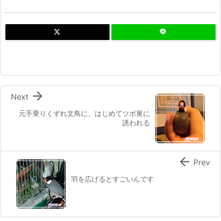

Next
元手乗りくずれ文鳥に、はじめてツボ巣に
誘われる

Prev
羽を広げるとすごいんです