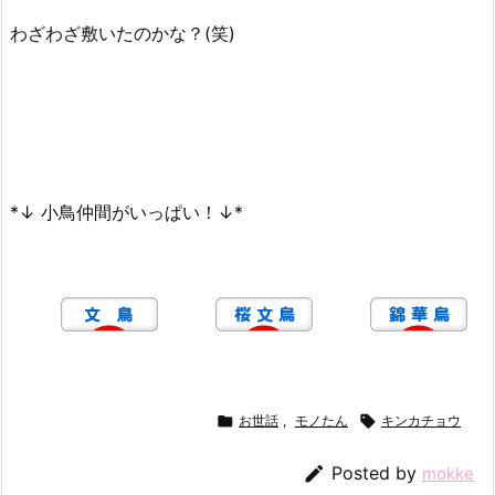
わざわざ敷いたのかな？(笑)
*↓ 小鳥仲間がいっぱい！↓*

お世話
,
モノたん

キンカチョウ

Posted by
mokke