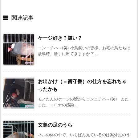

関連記事
ケージ好き？嫌い？
コンニチハ～(笑) 小鳥飼いの皆様、お宅の鳥たちは
放鳥時、勝手に出てきますか？ ...
お出かけ（＝留守番）の仕方を忘れちゃ
ったかも
モノたんのケージの陰からコンニチハ～(笑) また
また、コロナの感染 ...
文鳥の足のうら
ネルの体の中で、いちばん見ているのは案外足のう