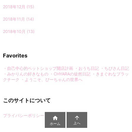
2018年12月
(15)
2018年11月
(14)
2018年10月
(13)
Favorites
・自己中心的ペットショップ開店計画
・おうち日記
・ちぴさん日記
・みかりんの好きなもの
・CHYARAの徒然日記
・きまぐれなブラッ
クチーク
・ようこそ、ぴーちゃんの世界へ
このサイトについて
プライバシーポリシー


上へ
ホーム