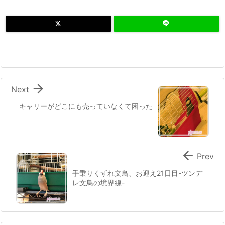

Next
キャリーがどこにも売っていなくて困った

Prev
手乗りくずれ文鳥、お迎え21日目-ツンデ
レ文鳥の境界線-