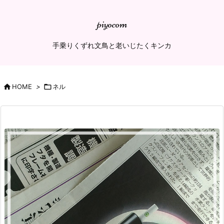
piyocom
手乗りくずれ文鳥と老いじたくキンカ

HOME
>

ネル