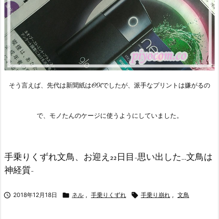
そう言えば、先代は新聞紙はOKでしたが、派手なプリントは嫌がるの
で、モノたんのケージに使うようにしていました。
手乗りくずれ文鳥、お迎え22日目-思い出した…文鳥は
神経質-

2018年12月18日

ネル
,
手乗りくずれ

手乗り崩れ
,
文鳥