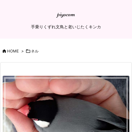
piyocom
手乗りくずれ文鳥と老いじたくキンカ

HOME
>

ネル