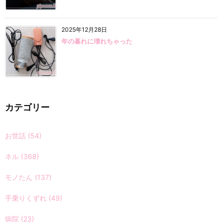
2025年12月28日
年の暮れに壊れちゃった
カテゴリー
お世話
(54)
ネル
(368)
モノたん
(137)
手乗りくずれ
(49)
病院
(23)