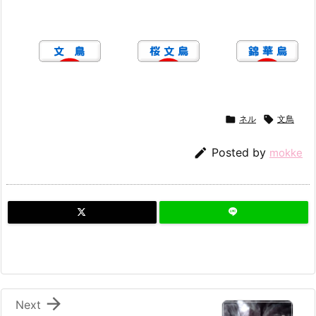

ネル

文鳥

Posted by
mokke

Next